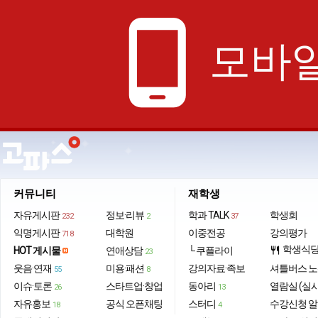
phone_android
모바일
커뮤니티
재학생
자유게시판
정보·리뷰
학과 TALK
학생회
232
2
37
익명게시판
대학원
이중전공
강의평가
718
학생식
HOT 게시물
연애상담
└ 쿠플라이
restaurant
23
웃음·연재
미용·패션
강의자료·족보
셔틀버스 
55
8
이슈·토론
스타트업·창업
동아리
열람실 (실
26
13
자유홍보
공식 오픈채팅
스터디
수강신청 
18
4