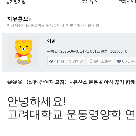
공개일기장
고대뉴스
고파스 위
4
자유홍보
F
어떤 내용이든 홍보하실 수 있습니다. 하루 3개 게시물 제한.
익명
등록일 : 2026-06-06 14:41:05
| 글번호 : 263585 | 0
414
명이 읽었어요
모바일화면
URL 복



😀😀😀 【실험 참여자 모집】 - 유산소 운동 & 야식 끊기 함
안녕하세요!
고려대학교 운동영양학 연구