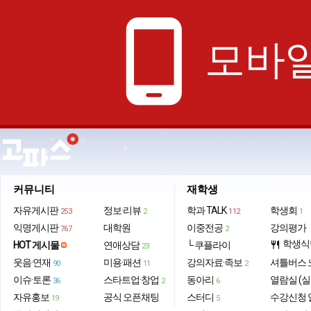
phone_android
모바일
커뮤니티
재학생
자유게시판
정보·리뷰
학과 TALK
학생회
253
2
112
1
익명게시판
대학원
이중전공
강의평가
767
2
학생식
HOT 게시물
연애상담
└ 쿠플라이
restaurant
23
웃음·연재
미용·패션
강의자료·족보
셔틀버스 
90
11
2
이슈·토론
스타트업·창업
동아리
열람실 (실
36
2
6
자유홍보
공식 오픈채팅
스터디
수강신청 
19
5