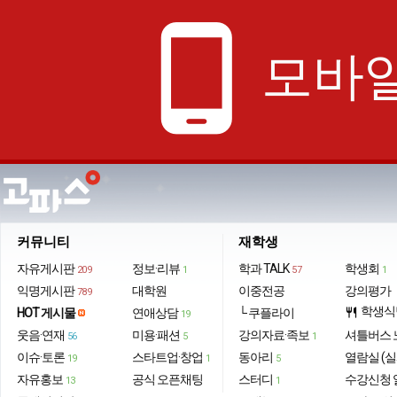
phone_android
모바일
커뮤니티
재학생
자유게시판
정보·리뷰
학과 TALK
학생회
209
1
57
1
익명게시판
대학원
이중전공
강의평가
789
학생식
HOT 게시물
연애상담
└ 쿠플라이
restaurant
19
웃음·연재
미용·패션
강의자료·족보
셔틀버스 
56
5
1
이슈·토론
스타트업·창업
동아리
열람실 (실
19
1
5
자유홍보
공식 오픈채팅
스터디
수강신청 
13
1