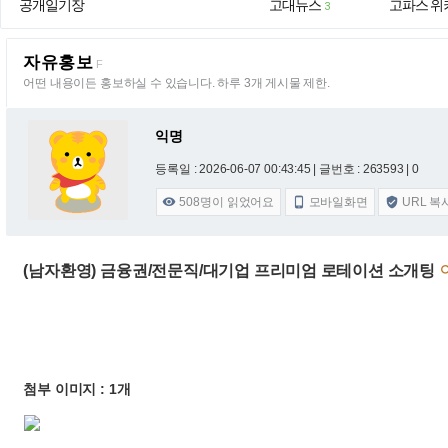
공개일기장
고대뉴스
고파스 위
3
자유홍보
F
어떤 내용이든 홍보하실 수 있습니다. 하루 3개 게시물 제한.
익명
등록일 : 2026-06-07 00:43:45
| 글번호 : 263593 | 0
508
명이 읽었어요
모바일화면
URL 복



(남자환영) 금융권/전문직/대기업 프리미엄 로테이션 소개팅
첨부 이미지 : 1개