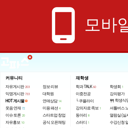
phone_android
모바일
커뮤니티
재학생
자유게시판
정보·리뷰
학과 TALK
학생회
203
60
1
익명게시판
대학원
이중전공
강의평가
733
학생식
HOT 게시물
연애상담
└ 쿠플라이
restaurant
14
웃음·연재
미용·패션
강의자료·족보
셔틀버스 
72
4
1
이슈·토론
스타트업·창업
동아리
열람실 (실
20
8
자유홍보
공식 오픈채팅
스터디
수강신청 
10
1