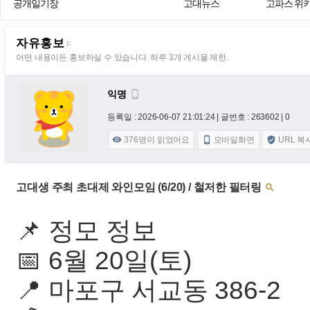
공개일기장
고대뉴스
고파스 위
자유홍보
F
어떤 내용이든 홍보하실 수 있습니다. 하루 3개 게시물 제한.
익명

등록일 : 2026-06-07 21:01:24
| 글번호 : 263602 | 0
376
명이 읽었어요
모바일화면
URL 복



고대생 주최 초대제 와인모임 (6/20) / 철저한 필터링

📌 정모 정보
📅 6월 20일(토)
📍 마포구 서교동 386-2