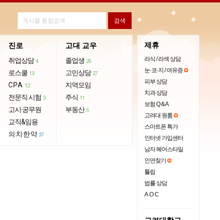
제휴
진로
고대 교우
라식 / 라섹 상담
취업상담
졸업생
4
26
눈·코·지 / 여유증
로스쿨
고민상담
13
27
피부 상담
CPA
지역모임
12
치과 상담
전문직 시험
주식
3
11
보험 Q & A
고시·공무원
부동산
5
고려대 원룸
교직&임용
스마트폰 특가
의·치·한·약
37
인터넷 가입센터
남자 헤어스타일
인연찾기
튤립
법률 상담
AOC