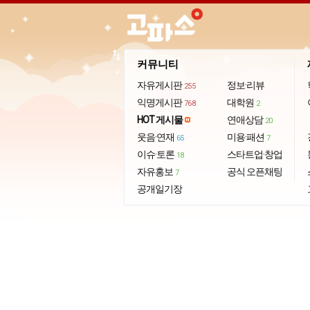
import_export
커뮤니티
자유게시판
정보·리뷰
255
익명게시판
대학원
768
2
HOT 게시물
연애상담
20
웃음·연재
미용·패션
65
7
이슈·토론
스타트업·창업
18
자유홍보
공식 오픈채팅
7
공개일기장