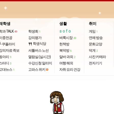
재학생
생활
취미
sofo
학과 TALK
학생회
게임
49
1
1
이중전공
강의평가
벼룩시장
연예·방송
20
학생식당
└ 쿠플라이
restaurant
헌책방
문화교양
강의자료·족보
셔틀버스 노선
복덕방
덕게
6
2
동아리
열람실 (실시간)
알바·과외
사진·카메라
9
2
스터디
수강신청 알리미
여행·해외
전자기기
3
고대뉴스
고파스 위키
자취·요리·건강
1