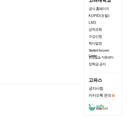
고려대학교
공식 홈페이지
KUPID(포털)
LMS
성적조회
수강신청
학사일정
Student Success
Center
현장실습 지원센터
장학금 공지
고파스
공지사항
카카오톡 문의