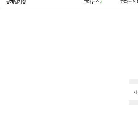
공개일기장
고대뉴스
고파스 위
3
사