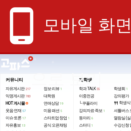
phone_android
모바일 화
으로 보기
커뮤니티
재학생
자유게시판
정보·리뷰
학과 TALK
학생회
217
1
55
1
익명게시판
대학원
이중전공
강의평가
783
학생식
HOT 게시물
연애상담
└ 쿠플라이
restaurant
19
웃음·연재
미용·패션
강의자료·족보
셔틀버스 
57
5
1
이슈·토론
스타트업·창업
동아리
열람실 (실
17
1
6
자유홍보
공식 오픈채팅
스터디
수강신청 
13
1