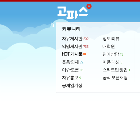
import_export
커뮤니티
자유게시판
정보·리뷰
202
익명게시판
대학원
733
HOT 게시물
연애상담
13
웃음·연재
미용·패션
72
5
이슈·토론
스타트업·창업
18
1
자유홍보
공식 오픈채팅
9
공개일기장