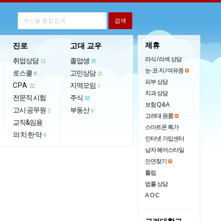
제휴
진로
고대 교우
라식 / 라섹 상담
취업상담
졸업생
12
31
눈·코·지 / 여유증
로스쿨
고민상담
8
21
피부 상담
CPA
지역모임
22
1
치과 상담
전문직 시험
주식
55
보험 Q & A
고시·공무원
부동산
2
6
고려대 원룸
교직&임용
스마트폰 특가
의·치·한·약
9
인터넷 가입센터
남자 헤어스타일
인연찾기
튤립
법률 상담
AOC