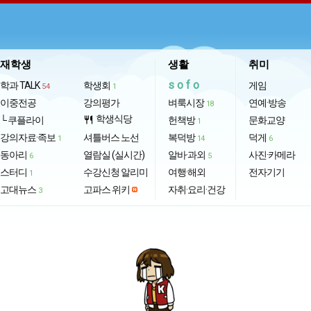
재학생
생활
취미
sofo
학과 TALK
학생회
게임
54
1
이중전공
강의평가
벼룩시장
연예·방송
18
학생식당
└ 쿠플라이
restaurant
헌책방
문화교양
1
강의자료·족보
셔틀버스 노선
복덕방
덕게
1
14
6
동아리
열람실 (실시간)
알바·과외
사진·카메라
6
5
스터디
수강신청 알리미
여행·해외
전자기기
1
고대뉴스
고파스 위키
자취·요리·건강
3