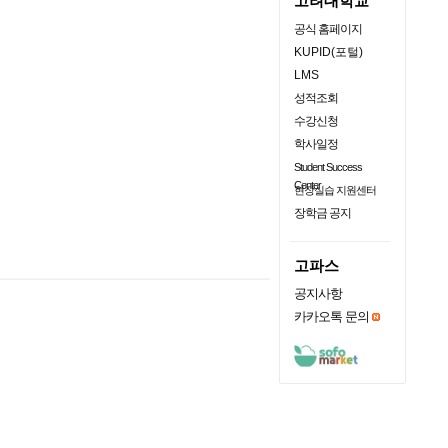
고려대학교
공식 홈페이지
KUPID(포털)
LMS
성적조회
수강신청
학사일정
Student Success
Center
현장실습 지원센터
장학금 공지
고파스
공지사항
카카오톡 문의