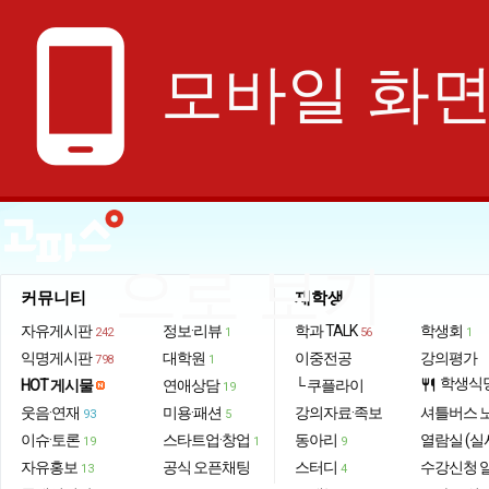
phone_android
모바일 화
으로 보기
커뮤니티
재학생
자유게시판
정보·리뷰
학과 TALK
학생회
242
1
56
1
익명게시판
대학원
이중전공
강의평가
798
1
학생식
HOT 게시물
연애상담
└ 쿠플라이
restaurant
19
웃음·연재
미용·패션
강의자료·족보
셔틀버스 
93
5
이슈·토론
스타트업·창업
동아리
열람실 (실
19
1
9
자유홍보
공식 오픈채팅
스터디
수강신청 
13
4