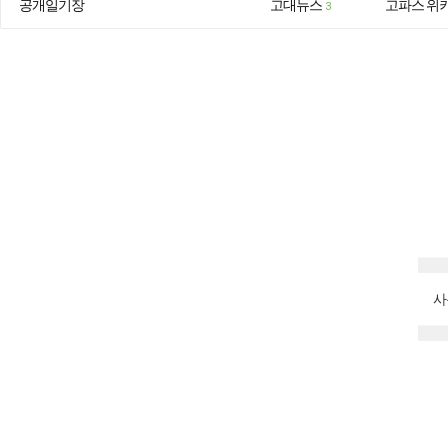
공개일기장
고대뉴스
고파스 위
3
사