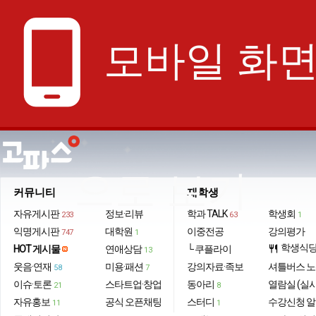
phone_android
모바일 화
으로 보기
커뮤니티
재학생
자유게시판
정보·리뷰
학과 TALK
학생회
233
63
1
익명게시판
대학원
이중전공
강의평가
747
1
학생식
HOT 게시물
연애상담
└ 쿠플라이
restaurant
13
웃음·연재
미용·패션
강의자료·족보
셔틀버스 
58
7
이슈·토론
스타트업·창업
동아리
열람실 (실
21
8
자유홍보
공식 오픈채팅
스터디
수강신청 
11
1