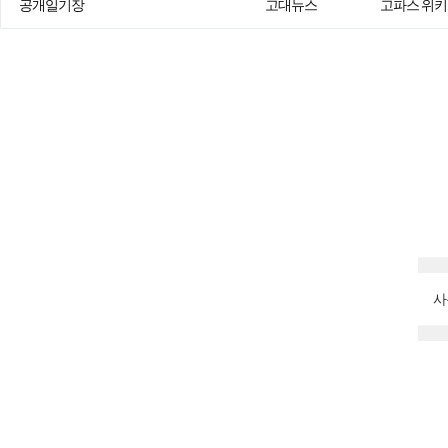
공개일기장
고대뉴스
고파스 위키
사