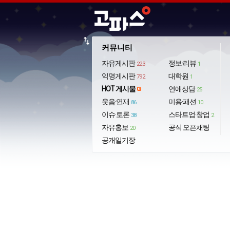
import_export
커뮤니티
자유게시판
정보·리뷰
223
1
익명게시판
대학원
792
1
HOT 게시물
연애상담
25
웃음·연재
미용·패션
86
10
이슈·토론
스타트업·창업
38
2
자유홍보
공식 오픈채팅
20
공개일기장