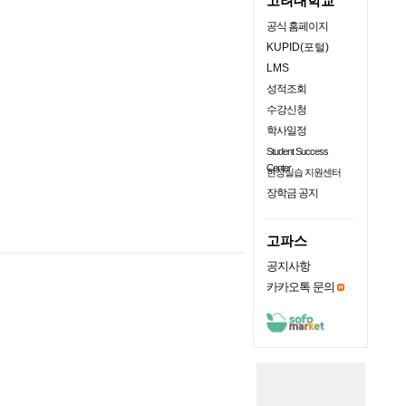
고려대학교
공식 홈페이지
KUPID(포털)
LMS
성적조회
수강신청
학사일정
Student Success
Center
현장실습 지원센터
장학금 공지
고파스
공지사항
카카오톡 문의