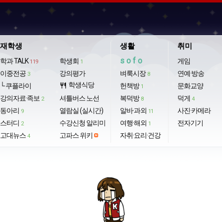
재학생
생활
취미
sofo
학과 TALK
학생회
게임
119
1
이중전공
강의평가
벼룩시장
연예·방송
3
8
학생식당
└ 쿠플라이
restaurant
헌책방
문화교양
1
강의자료·족보
셔틀버스 노선
복덕방
덕게
2
8
4
동아리
열람실 (실시간)
알바·과외
사진·카메라
9
11
스터디
수강신청 알리미
여행·해외
전자기기
2
1
고대뉴스
고파스 위키
자취·요리·건강
4