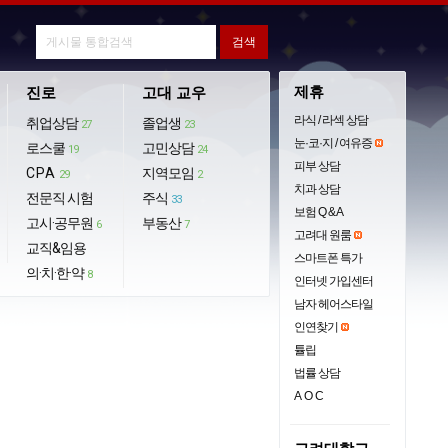
제휴
진로
고대 교우
라식 / 라섹 상담
취업상담
졸업생
27
23
눈·코·지 / 여유증
로스쿨
고민상담
19
24
피부 상담
CPA
지역모임
29
2
치과 상담
전문직 시험
주식
33
보험 Q & A
고시·공무원
부동산
6
7
고려대 원룸
교직&임용
스마트폰 특가
의·치·한·약
8
인터넷 가입센터
남자 헤어스타일
인연찾기
튤립
법률 상담
AOC