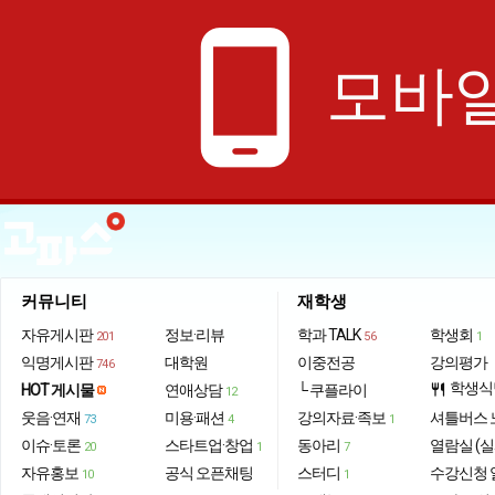
phone_android
모바일
커뮤니티
재학생
자유게시판
정보·리뷰
학과 TALK
학생회
201
56
1
익명게시판
대학원
이중전공
강의평가
746
학생식
HOT 게시물
연애상담
└ 쿠플라이
restaurant
12
웃음·연재
미용·패션
강의자료·족보
셔틀버스 
73
4
1
이슈·토론
스타트업·창업
동아리
열람실 (실
20
1
7
자유홍보
공식 오픈채팅
스터디
수강신청 
10
1