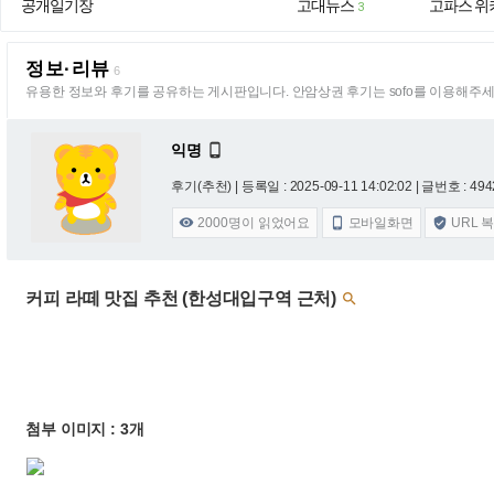
공개일기장
고대뉴스
고파스 위
3
정보·리뷰
6
유용한 정보와 후기를 공유하는 게시판입니다. 안암상권 후기는 sofo를 이용해주세
익명

후기(추천) |
등록일 : 2025-09-11 14:02:02
| 글번호 : 4942
2000
명이 읽었어요
모바일화면
URL 



커피 라떼 맛집 추천 (한성대입구역 근처)

첨부 이미지 : 3개