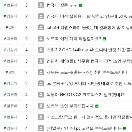
컴퓨터 질문 ㅜㅜ

#
컴퓨터
3

컴퓨터 비전 실험용 데탑 맞추고 있는데 5070 vs 

#
컴퓨터
3
tuf a14 타임스파이 돌렸는데 결과창이 좀 이상해

#
일반
3
노트북 이거 가격 적정할까요?

#
컴퓨터
3

스위치2 QHD 144hz -> 4k 모니터 변경 체감 

#
게임기
4
간단한 게임(롤), 사무용 컴퓨터 견적 조언 부

#
컴퓨터
3
사무용 노트북(혹은 사양) 추천 부탁드립니다

#
일반
3
pc 본체 + 듀얼 모니터 70만원 내외로 추천 브

#
컴퓨터
2
녹투아 NH-D15 G2 크로맥스가 발표됐네요.

#
컴퓨터
4
노트북 조언 부탁드립니다

#
컴퓨터
6

데스크탑 중고 판매가 얼마정도 올리면 적절할

#
컴퓨터
3
(컴알못) 게이밍 pc 고견을 부탁드립니다~

#
컴퓨터
4
