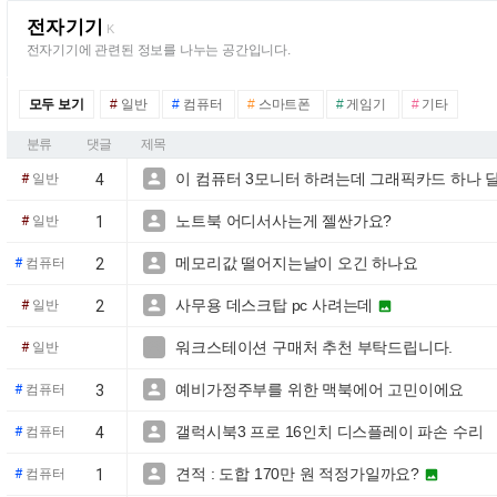
전자기기
K
전자기기에 관련된 정보를 나누는 공간입니다.
모두 보기
#
일반
#
컴퓨터
#
스마트폰
#
게임기
#
기타
분류
댓글
제목
이 컴퓨터 3모니터 하려는데 그래픽카드 하나 

#
일반
4
노트북 어디서사는게 젤싼가요?

#
일반
1
메모리값 떨어지는날이 오긴 하나요

#
컴퓨터
2
사무용 데스크탑 pc 사려는데

#
일반
2

워크스테이션 구매처 추천 부탁드립니다.

#
일반
예비가정주부를 위한 맥북에어 고민이에요

#
컴퓨터
3
갤럭시북3 프로 16인치 디스플레이 파손 수리

#
컴퓨터
4
견적 : 도합 170만 원 적정가일까요?

#
컴퓨터
1
