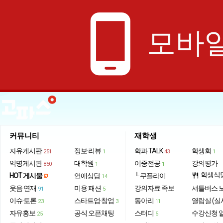
phone_android
모바일
커뮤니티
재학생
자유게시판
정보·리뷰
학과 TALK
학생회
251
1
43
1
익명게시판
대학원
이중전공
강의평가
850
1
1
학생식
HOT 게시물
연애상담
└ 쿠플라이
restaurant
14
웃음·연재
미용·패션
강의자료·족보
셔틀버스 
91
5
이슈·토론
스타트업·창업
동아리
열람실 (실
23
3
11
자유홍보
공식 오픈채팅
스터디
수강신청 
25
5