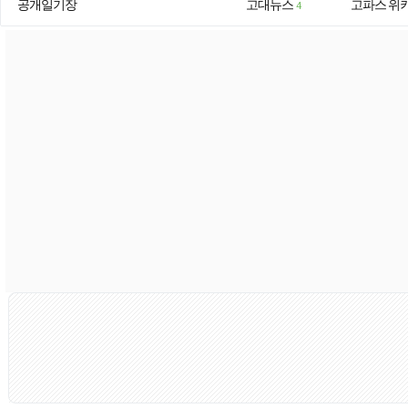
공개일기장
고대뉴스
고파스 위
4