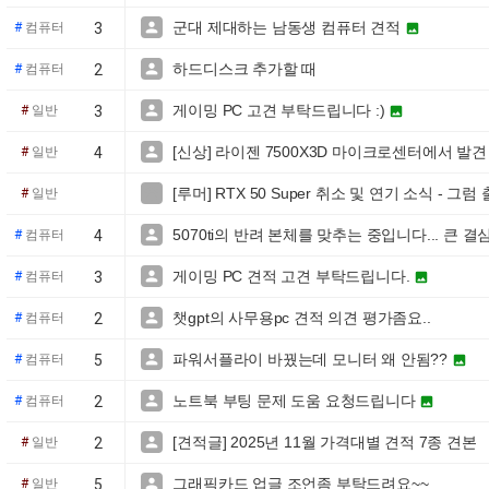
군대 제대하는 남동생 컴퓨터 견적

#
컴퓨터
3

하드디스크 추가할 때

#
컴퓨터
2
게이밍 PC 고견 부탁드립니다 :)

#
일반
3

[신상] 라이젠 7500X3D 마이크로센터에서 발견

#
일반
4
[루머] RTX 50 Super 취소 및 연기 소식 - 그

#
일반
5070ti의 반려 본체를 맞추는 중입니다... 큰

#
컴퓨터
4
게이밍 PC 견적 고견 부탁드립니다.

#
컴퓨터
3

챗gpt의 사무용pc 견적 의견 평가좀요..

#
컴퓨터
2
파워서플라이 바꿨는데 모니터 왜 안됨??

#
컴퓨터
5

노트북 부팅 문제 도움 요청드립니다

#
컴퓨터
2

[견적글] 2025년 11월 가격대별 견적 7종 견본

#
일반
2
그래픽카드 업글 조언좀 부탁드려요~~

#
일반
5