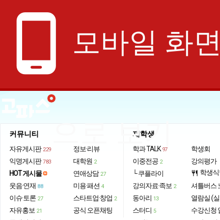
phone_android
모바일 화
으로 보기
커뮤니티
재학생
자유게시판
정보·리뷰
학과 TALK
학생회
229
97
익명게시판
대학원
이중전공
강의평가
783
2
2
학생식
HOT 게시물
연애상담
└ 쿠플라이
restaurant
27
웃음·연재
미용·패션
강의자료·족보
셔틀버스 
88
4
2
이슈·토론
스타트업·창업
동아리
열람실 (실
27
2
13
자유홍보
공식 오픈채팅
스터디
수강신청 
21
5