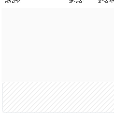
공개일기장
고대뉴스
고파스 위
4