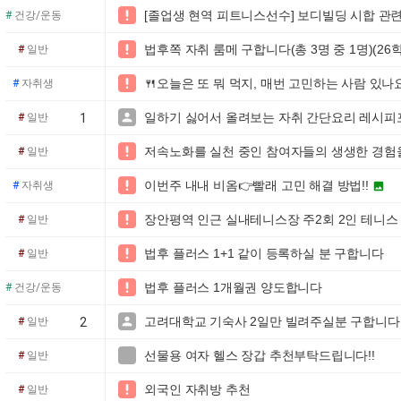
[졸업생 현역 피트니스선수] 보디빌딩 시합 관

#
건강/운동
법후쪽 자취 룸메 구합니다(총 3명 중 1명)(26

#
일반
🍴오늘은 또 뭐 먹지, 매번 고민하는 사람 있나

#
자취생
일하기 싫어서 올려보는 자취 간단요리 레시피포

#
일반
1
저속노화를 실천 중인 참여자들의 생생한 경험

#
일반
이번주 내내 비옴👉빨래 고민 해결 방법!!

#
자취생

장안평역 인근 실내테니스장 주2회 2인 테니스

#
일반
법후 플러스 1+1 같이 등록하실 분 구합니다

#
일반
법후 플러스 1개월권 양도합니다

#
건강/운동
고려대학교 기숙사 2일만 빌려주실분 구합니다. 

#
일반
2
선물용 여자 헬스 장갑 추천부탁드립니다!!

#
일반
외국인 자취방 추천

#
일반