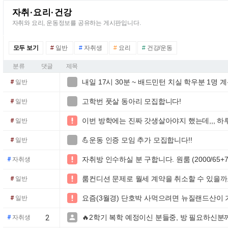
자취·요리·건강
자취와 요리, 운동정보를 공유하는 게시판입니다.
모두 보기
#
일반
#
자취생
#
요리
#
건강/운동
분류
댓글
제목
내일 17시 30분 ~ 배드민턴 치실 학우분 1명 계

#
일반
고학번 풋살 동아리 모집합니다!

#
일반
이번 방학에는 진짜 갓생살아야지 했는데,,, 하

#
일반
💪운동 인증 모임 추가 모집합니다!!

#
일반
자취방 인수하실 분 구합니다. 원룸 (2000/65+7

#
자취생
룸컨디션 문제로 월세 계약을 취소할 수 있을까

#
일반
요즘(3월경) 단호박 사먹으려면 뉴질랜드산이 

#
일반
🔥2학기 복학 예정이신 분들중, 방 필요하신분께

#
자취생
2