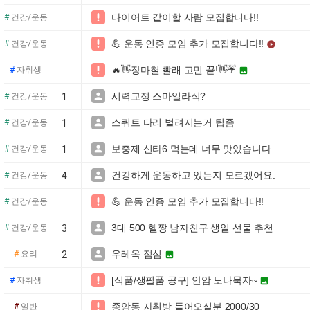
다이어트 같이할 사람 모집합니다!!

#
건강/운동
💪 운동 인증 모임 추가 모집합니다!!

#
건강/운동

🔥👋장마철 빨래 고민 끝!👋☔️

#
자취생

시력교정 스마일라식?

#
건강/운동
1
스쿼트 다리 벌려지는거 팁좀

#
건강/운동
1
보충제 신타6 먹는데 너무 맛있습니다

#
건강/운동
1
건강하게 운동하고 있는지 모르겠어요.

#
건강/운동
4
💪 운동 인증 모임 추가 모집합니다!!

#
건강/운동
3대 500 헬짱 남자친구 생일 선물 추천

#
건강/운동
3
우레옥 점심

#
요리
2

[식품/생필품 공구] 안암 노나묵자~

#
자취생

종암동 자취방 들어오실분 2000/30

#
일반