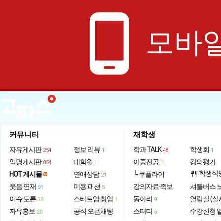
phone_android
모바일
커뮤니티
재학생
자유게시판
정보·리뷰
학과 TALK
학생회
254
1
48
1
익명게시판
대학원
이중전공
강의평가
854
1
1
학생식
HOT 게시물
연애상담
└ 쿠플라이
restaurant
21
웃음·연재
미용·패션
강의자료·족보
셔틀버스 
91
5
이슈·토론
스타트업·창업
동아리
열람실 (실
19
1
9
자유홍보
공식 오픈채팅
스터디
수강신청 
20
5