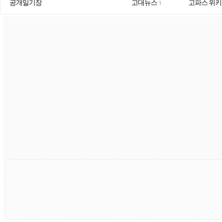
공개일기장
고대뉴스
고파스 위키
1