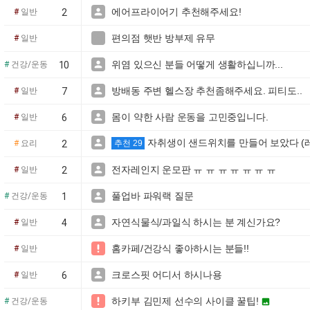
에어프라이어기 추천해주세요!

#
일반
2
편의점 햇반 방부제 유무

#
일반
위염 있으신 분들 어떻게 생활하십니까...

#
건강/운동
10
방배동 주변 헬스장 추천좀해주세요. 피티도..

#
일반
7
몸이 약한 사람 운동을 고민중입니다.

#
일반
6
자취생이 샌드위치를 만들어 보았다 (

#
요리
2
추천 29
전자레인지 운모판 ㅠ ㅠ ㅠ ㅠ ㅠ ㅠ ㅠ

#
일반
2
풀업바 파워랙 질문

#
건강/운동
1
자연식물식/과일식 하시는 분 계신가요?

#
일반
4
홈카페/건강식 좋아하시는 분들!!

#
일반
크로스핏 어디서 하시나용

#
일반
6
하키부 김민제 선수의 사이클 꿀팁!

#
건강/운동
