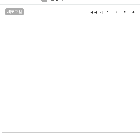
새로고침
◀◀
◁
1
2
3
4