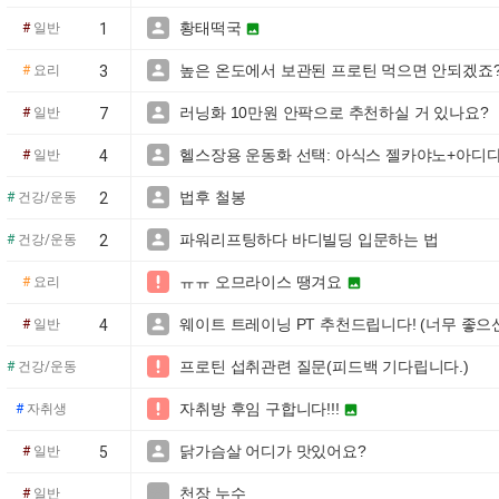
황태떡국

#
일반
1

높은 온도에서 보관된 프로틴 먹으면 안되겠죠

#
요리
3
러닝화 10만원 안팍으로 추천하실 거 있나요?

#
일반
7
헬스장용 운동화 선택: 아식스 젤카야노+아디다스

#
일반
4
법후 철봉

#
건강/운동
2
파워리프팅하다 바디빌딩 입문하는 법

#
건강/운동
2
ㅠㅠ 오므라이스 땡겨요

#
요리

웨이트 트레이닝 PT 추천드립니다! (너무 좋으

#
일반
4
프로틴 섭취관련 질문(피드백 기다립니다.)

#
건강/운동
자취방 후임 구합니다!!!

#
자취생

닭가슴살 어디가 맛있어요?

#
일반
5
천장 누수

#
일반