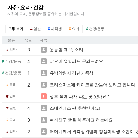
자취·요리·건강
자취와 요리, 운동정보를 공유하는 게시판입니다.
모두 보기
#
일반
#
자취생
#
요리
#
건강/운동
분류
댓글
제목
운동할 때 뚝 소리

#
일반
3
샤오미 워킹패드 문의드려요

#
건강/운동
4
유방암환자 갱년기증상

#
건강/운동
1
크리스마스에 케이크를 만들어 보려고 합니다.

#
요리
2
정후 쪽에 파채 파는 곳 있나요?

#
일반
스테인레스 팬 추천받아요!

#
일반
4
여자친구 빵을 해주려고 하는데요

#
요리
3
어머니께서 위축성위염과 장상피화생 소견이 있

#
일반
2