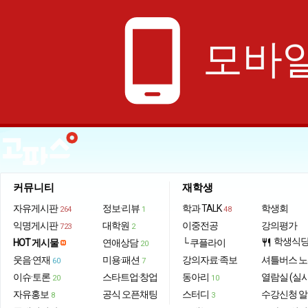
phone_android
모바일
커뮤니티
재학생
자유게시판
정보·리뷰
학과 TALK
학생회
264
1
48
익명게시판
대학원
이중전공
강의평가
723
2
학생식
HOT 게시물
연애상담
└ 쿠플라이
restaurant
20
웃음·연재
미용·패션
강의자료·족보
셔틀버스 
60
7
이슈·토론
스타트업·창업
동아리
열람실 (실
20
10
자유홍보
공식 오픈채팅
스터디
수강신청 
8
3