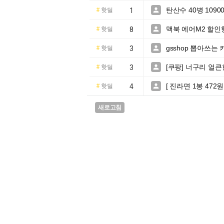
탄산수 40병 1090

#
핫딜
1
맥북 에어M2 할인행

#
핫딜
8
gsshop 뽑아쓰는 

#
핫딜
3
[쿠팡] 너구리 얼큰한 

#
핫딜
3
[ 진라면 1봉 47

#
핫딜
4
새로고침