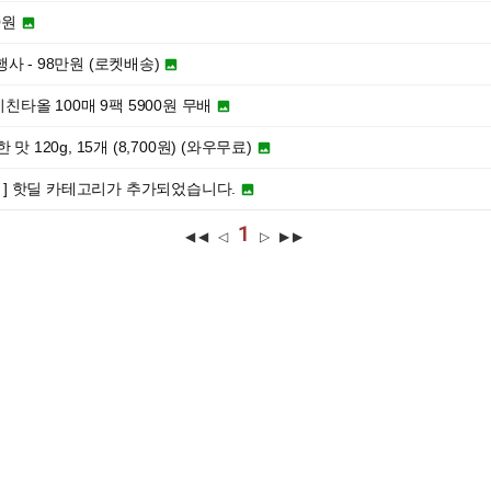
0원

사 - 98만원 (로켓배송)

키친타올 100매 9팩 5900원 무배

맛 120g, 15개 (8,700원) (와우무료)

2원 ] 핫딜 카테고리가 추가되었습니다.

1
◀◀ ◁
▷ ▶▶