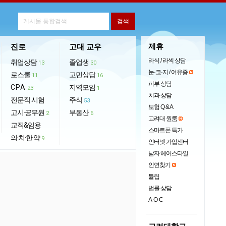
제휴
진로
고대 교우
라식 / 라섹 상담
취업상담
졸업생
13
30
눈·코·지 / 여유증
로스쿨
고민상담
11
16
피부 상담
CPA
지역모임
23
1
치과 상담
전문직 시험
주식
53
보험 Q & A
고시·공무원
부동산
2
6
고려대 원룸
교직&임용
스마트폰 특가
의·치·한·약
9
인터넷 가입센터
남자 헤어스타일
인연찾기
튤립
법률 상담
AOC