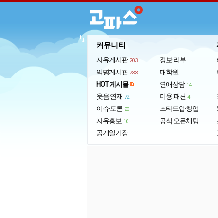
import_export
커뮤니티
자유게시판
정보·리뷰
203
익명게시판
대학원
733
HOT 게시물
연애상담
14
웃음·연재
미용·패션
72
4
이슈·토론
스타트업·창업
20
자유홍보
공식 오픈채팅
10
공개일기장