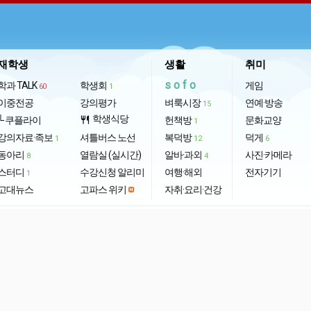
재학생
생활
취미
sofo
학과 TALK
학생회
게임
60
1
이중전공
강의평가
벼룩시장
연예·방송
15
학생식당
└ 쿠플라이
restaurant
헌책방
문화교양
1
강의자료·족보
셔틀버스 노선
복덕방
덕게
1
12
6
동아리
열람실 (실시간)
알바·과외
사진·카메라
8
4
스터디
수강신청 알리미
여행·해외
전자기기
1
고대뉴스
고파스 위키
자취·요리·건강