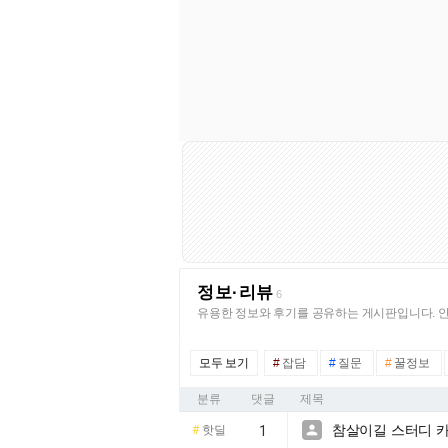
정보·리뷰
6
유용한 정보와 후기를 공유하는 게시판입니다. 안
모두 보기
#
잡담
#
질문
#
꿀정보
분류
댓글
제목
참살이길 스터디 카

#
핫딜
1