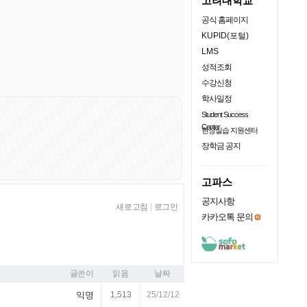
고려대학교
공식 홈페이지
KUPID(포털)
LMS
성적조회
수강신청
학사일정
Student Success
Center
현장실습 지원센터
장학금 공지
고파스
공지사항
새로고침
|
로그인
카카오톡 문의
글쓴이
읽음
날짜
익명
1,513
25/12/12