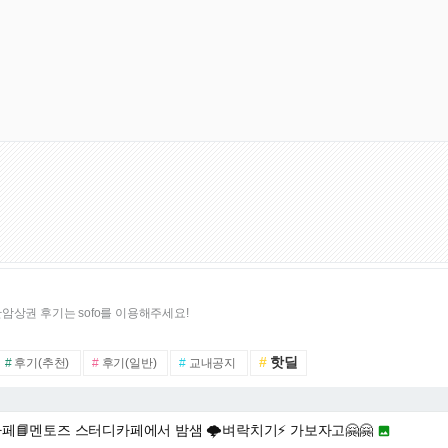
암상권 후기는 sofo를 이용해주세요!
#
핫딜
#
후기(추천)
#
후기(일반)
#
교내공지
페📘멘토즈 스터디카페에서 밤샘 🌩벼락치기⚡️ 가보자고🤗🤗
