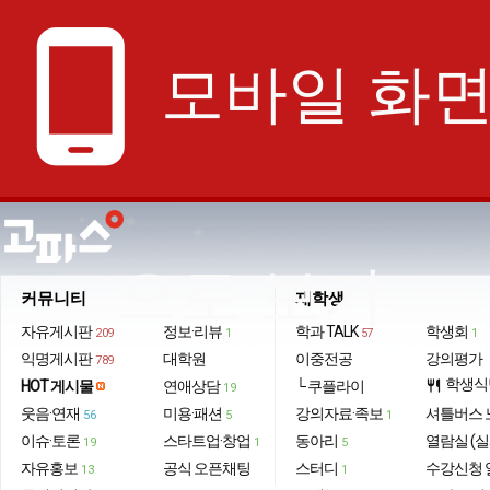
phone_android
모바일 화
으로 보기
커뮤니티
재학생
자유게시판
정보·리뷰
학과 TALK
학생회
209
1
57
1
익명게시판
대학원
이중전공
강의평가
789
학생식
HOT 게시물
연애상담
└ 쿠플라이
restaurant
19
웃음·연재
미용·패션
강의자료·족보
셔틀버스 
56
5
1
이슈·토론
스타트업·창업
동아리
열람실 (실
19
1
5
자유홍보
공식 오픈채팅
스터디
수강신청 
13
1