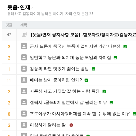
웃음·연재
2
유쾌하고 감동적이며 놀라운 이야기, 자작 연재 콘텐츠!
댓글
제목

[웃음/연재 공지사항 모음] :혐오자료/정치자료/갈등자
47
군사 드론에 중국산 부품이 없어지면 가장 나쁜점


3
일반학교 동문과 의치대 동문 모임의 차이점


2
김풍의 라면 맛있게 끓이는 방법


1
페미는 남자 좋아하면 안돼?


11
자존심 세고 거짓말 잘 하는 사람 특징


2
갤럭시 z폴드8이 일본에서 잘 팔리는 이유


2
프로야구가 아시아쿼터제를 계속 할 수 밖에 없는 이유

8
이상하게 달리는 말.


3