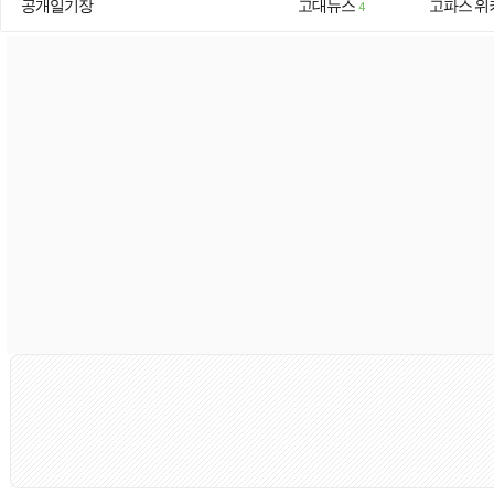
공개일기장
고대뉴스
고파스 위
4