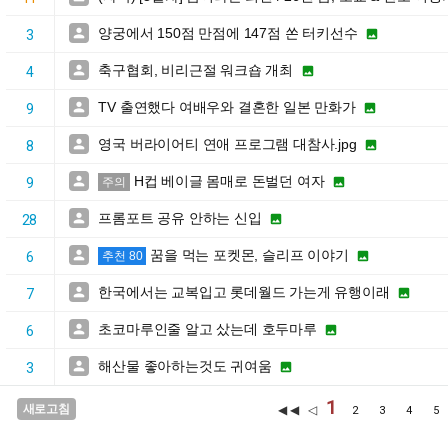
양궁에서 150점 만점에 147점 쏜 터키선수


3
축구협회, 비리근절 워크숍 개최


4
TV 출연했다 여배우와 결혼한 일본 만화가


9
영국 버라이어티 연애 프로그램 대참사.jpg


8
H컵 베이글 몸매로 돈벌던 여자


9
주의
프롬포트 공유 안하는 신입


28
꿈을 먹는 포켓몬, 슬리프 이야기


6
추천 80
한국에서는 교복입고 롯데월드 가는게 유행이래


7
초코마루인줄 알고 샀는데 호두마루


6
해산물 좋아하는것도 귀여움


3
1
새로고침
◀◀ ◁
2
3
4