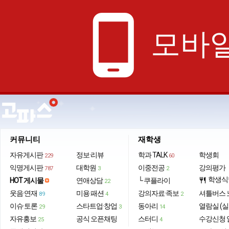
phone_android
모바일
커뮤니티
재학생
자유게시판
정보·리뷰
학과 TALK
학생회
229
60
익명게시판
대학원
이중전공
강의평가
787
3
2
학생식
HOT 게시물
연애상담
└ 쿠플라이
restaurant
22
웃음·연재
미용·패션
강의자료·족보
셔틀버스 
89
4
2
이슈·토론
스타트업·창업
동아리
열람실 (실
29
3
14
자유홍보
공식 오픈채팅
스터디
수강신청 
25
4