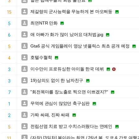
일본 탑배우들의 회당 출연료


3
제갈량의 군사능력을 무능하게 본 마오쩌둥


15
최면NTR 만화


5
애 아빠가 화가 많이 났어요 대처법.jpg


6
Gta6 공식 게임플레이 영상 넷플릭스 최초 공개 예정


5
호텔수혈학


4
이수만이 프로듀싱한 아이돌 한국 데뷔



3
19)상의도 없이 한 남자친구


3
"회전목마를 장노출로 찍으면 이쁘겠지?"


7
무역에 관심이 많았던 축구심판


1
가짜 싸패, 진짜 싸패


2
전립선염 치료 받고 수치스러웠다는 연예인


5
(자작) [3일차] 봄이라는 최면 / 26년 봄, 도쿄 & 간토 여행

11