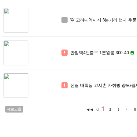
🐯 고려대역까지 3분거리 법대 후문

안암역4번출구 1분원룸 300-40


신림 대학동 고시촌 자취방 양도/

1
새로고침
◀◀ ◁
2
3
4