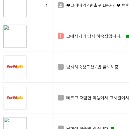
❤️고려대역 4번출구 1분거리❤️ 여학

1
고대사거리 남자 하숙집입니다....

남자하숙생구함 / 밥.빨래해줌

빠르고 저렴한 학생이사 고시원이사 (7k

남학생 하숙방 있습니다.

