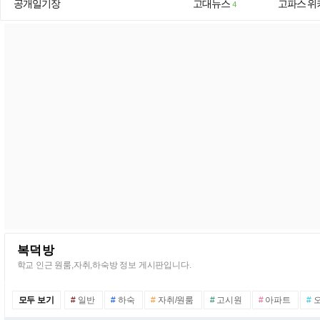
공개일기장
고대뉴스
고파스 위
4
복덕방
학교 인근 원룸,자취,하숙방 정보 게시판입니다.
모두 보기
#
일반
#
하숙
#
자취/원룸
#
고시원
#
아파트
#