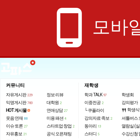
phone_android
모바일
커뮤니티
재학생
자유게시판
정보·리뷰
학과 TALK
학생회
229
97
익명게시판
대학원
이중전공
강의평가
783
2
2
학생식
HOT 게시물
연애상담
└ 쿠플라이
restaurant
27
웃음·연재
미용·패션
강의자료·족보
셔틀버스 
88
4
2
이슈·토론
스타트업·창업
동아리
열람실 (실
27
2
13
자유홍보
공식 오픈채팅
스터디
수강신청 
21
5