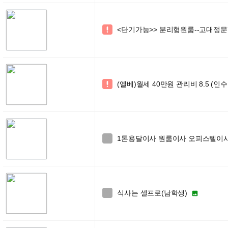
<단기가능>> 분리형원룸--고대정문

(엘베)월세 40만원 관리비 8.5 (인

1톤용달이사 원룸이사 오피스텔이사 학

식사는 셀프로(남학생)

