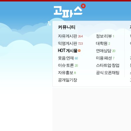
import_export
커뮤니티
자유게시판
정보·리뷰
264
1
익명게시판
대학원
723
2
HOT 게시물
연애상담
20
웃음·연재
미용·패션
60
7
이슈·토론
스타트업·창업
20
자유홍보
공식 오픈채팅
8
공개일기장