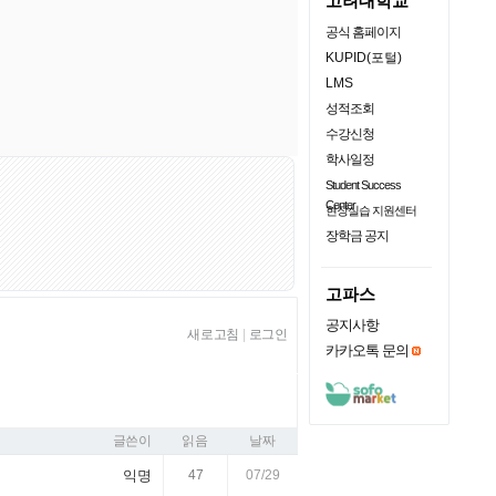
고려대학교
공식 홈페이지
KUPID(포털)
LMS
성적조회
수강신청
학사일정
Student Success
Center
현장실습 지원센터
장학금 공지
고파스
공지사항
새로고침
|
로그인
카카오톡 문의
글쓴이
읽음
날짜
익명
47
07/29