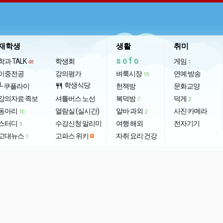
재학생
생활
취미
sofo
학과 TALK
학생회
게임
48
1
이중전공
강의평가
벼룩시장
연예·방송
15
학생식당
└ 쿠플라이
restaurant
헌책방
문화교양
강의자료·족보
셔틀버스 노선
복덕방
덕게
7
2
동아리
열람실 (실시간)
알바·과외
사진·카메라
10
2
스터디
수강신청 알리미
여행·해외
전자기기
3
고대뉴스
고파스 위키
자취·요리·건강
1