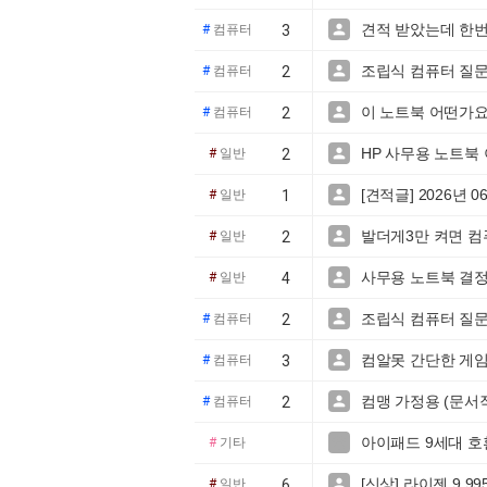
견적 받았는데 한번

#
컴퓨터
3
조립식 컴퓨터 질문

#
컴퓨터
2
이 노트북 어떤가

#
컴퓨터
2
HP 사무용 노트북 

#
일반
2
[견적글] 2026년 

#
일반
1
발더게3만 켜면 컴

#
일반
2
사무용 노트북 결정

#
일반
4
조립식 컴퓨터 질

#
컴퓨터
2
컴알못 간단한 게임

#
컴퓨터
3
컴맹 가정용 (문서

#
컴퓨터
2
아이패드 9세대 호

#
기타
[신상] 라이젠 9 99

#
일반
6