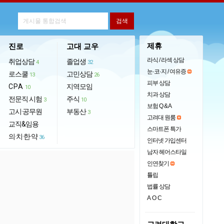
제휴
진로
고대 교우
라식 / 라섹 상담
취업상담
졸업생
4
32
눈·코·지 / 여유증
로스쿨
고민상담
13
26
피부 상담
CPA
지역모임
10
치과 상담
전문직 시험
주식
3
10
보험 Q & A
고시·공무원
부동산
3
고려대 원룸
교직&임용
스마트폰 특가
의·치·한·약
36
인터넷 가입센터
남자 헤어스타일
인연찾기
튤립
법률 상담
AOC