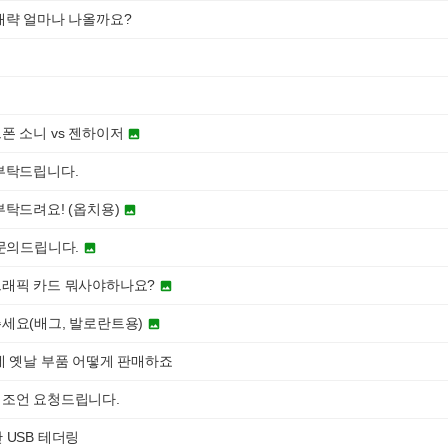
대략 얼마나 나올까요?
폰 소니 vs 젠하이저

부탁드립니다.
부탁드려요! (옵치용)

 문의드립니다.

그래픽 카드 뭐사야하나요?

세요(배그, 발로란트용)

데 옛날 부품 어떻게 판매하죠
조언 요청드립니다.
 USB 테더링