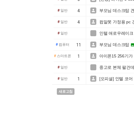
부모님 데스크탑 

#
일반
4
컴알못 가정용 pc

#
일반
4
인텔 애로우레이크 리

#
일반
부모님 데스크탑

#
컴퓨터
11
아이폰15 256기가

#
스마트폰
1
중고로 본체 팔건데

#
일반
[오피셜] 인텔 코어 울

#
일반
1
새로고침