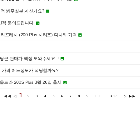
견적 봐주실분 계신가요?

 견적 문의드립니다.

프레시 (200 Plus 시리즈) 다나와 가격


 당근 판매가 책정 도와주세요..!

 가격 어느정도가 적당할까요?
트라 200S Plus 3월 26일 출시

1
◀◀ ◁
2
3
4
5
6
7
8
9
10
..
333
▷
▶▶