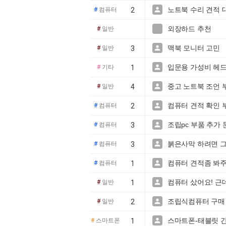
노트북 수리 견적 

#
컴퓨터
2
외장하드 추천

#
일반
맥북 모니터 고민

#
일반
3
입문용 가성비 헤드

#
기타
1
중고 노트북 조언 

#
일반
4
컴퓨터 견적 확인 

#
컴퓨터
2
조립pc 부품 추가

#
컴퓨터
3
붉은사막 하려면 

#
컴퓨터
3
컴퓨터 견적좀 봐주

#
컴퓨터
1
컴퓨터 샀어요! 근

#
일반
1
조립식컴퓨터 구매 

#
일반
2
스마트폰-태블릿 간

#
스마트폰
1